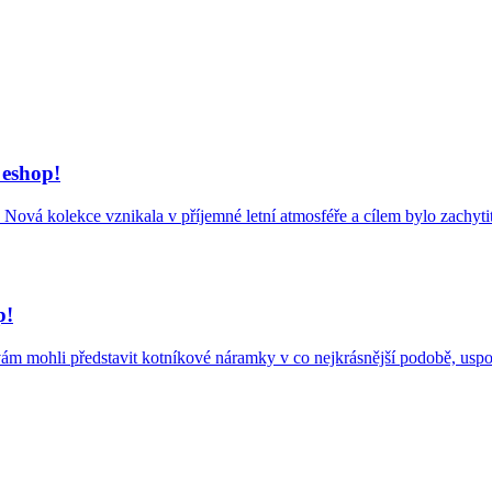
 eshop!
ová kolekce vznikala v příjemné letní atmosféře a cílem bylo zachytit l
p!
 mohli představit kotníkové náramky v co nejkrásnější podobě, uspoř