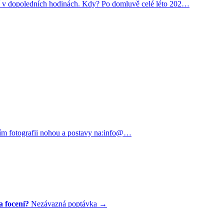
 v dopoledních hodinách. Kdy? Po domluvě celé léto 202…
osím fotografii nohou a postavy na:info@…
a focení?
Nezávazná poptávka →