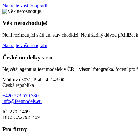
Nahrajte vaši fotografii
Věk nerozhoduje!
Není rozhodující stáří ani stav chodidel. Není žádný důvod přehlížet k
Nahrajte vaši fotografii
České modelky s.r.o.
Největší agentura feet modelek v ČR – vlastní fotografka, focení pro
Mádrova 3031, Praha 4, 143 00
Česká republika
+420 773 559 330
info@feetmodels.eu
IČ: 27921409
DIČ: CZ27921409
Pro firmy