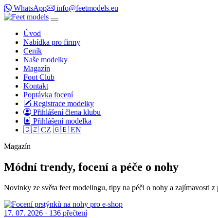
WhatsApp
info@feetmodels.eu
Úvod
Nabídka pro firmy
Ceník
Naše modelky
Magazín
Foot Club
Kontakt
Poptávka focení
Registrace modelky
Přihlášení člena klubu
Přihlášení modelka
🇨🇿 CZ
🇬🇧 EN
Magazín
Módní trendy, focení a péče o nohy
Novinky ze světa feet modelingu, tipy na péči o nohy a zajímavosti z
17. 07. 2026
· 136 přečtení