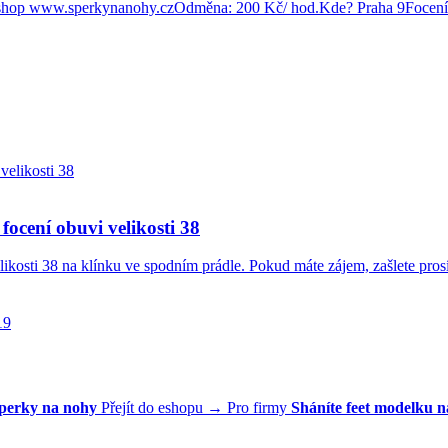
 eshop www.sperkynanohy.czOdměna: 200 Kč/ hod.Kde? Praha 9Focení
focení obuvi velikosti 38
elikosti 38 na klínku ve spodním prádle. Pokud máte zájem, zašlete pr
19
perky na nohy
Přejít do eshopu →
Pro firmy
Sháníte feet modelku n