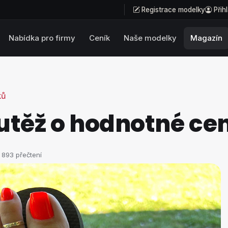
Registrace modelky
Přih
Nabídka pro firmy
Ceník
Naše modelky
Magazín
ků
utěž o hodnotné ce
 893 přečtení