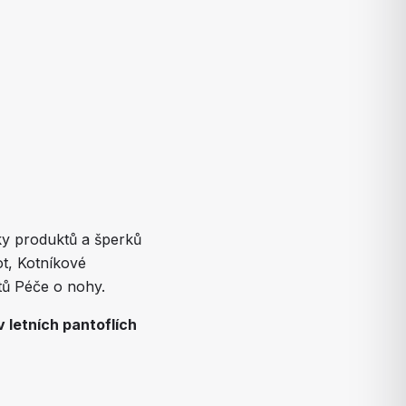
ky produktů a šperků
ot, Kotníkové
tů Péče o nohy.
v letních pantoflích