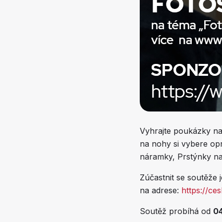
Vyhrajte poukázky na
na nohy si vybere opr
náramky, Prstýnky na
Zúčastnit se soutěže j
na adrese:
https://ce
Soutěž probíhá od
04