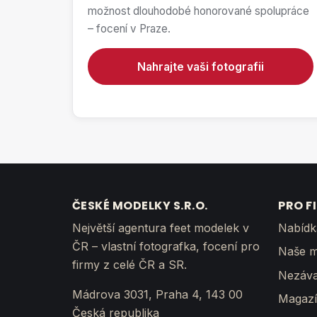
možnost dlouhodobé honorované spolupráce
– focení v Praze.
Nahrajte vaši fotografii
ČESKÉ MODELKY S.R.O.
PRO F
Největší agentura feet modelek v
Nabídk
ČR – vlastní fotografka, focení pro
Naše m
firmy z celé ČR a SR.
Nezáva
Mádrova 3031, Praha 4, 143 00
Magaz
Česká republika