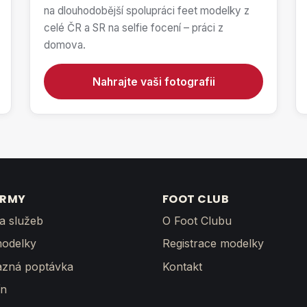
na dlouhodobější spolupráci feet modelky z
celé ČR a SR na selfie focení – práci z
domova.
Nahrajte vaši fotografii
IRMY
FOOT CLUB
a služeb
O Foot Clubu
odelky
Registrace modelky
zná poptávka
Kontakt
ín