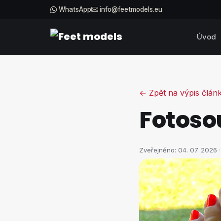
WhatsApp
info@feetmodels.eu
Úvod
← Zpět na výpis člán
Fotoso
Zveřejněno:
04. 07. 2026
·