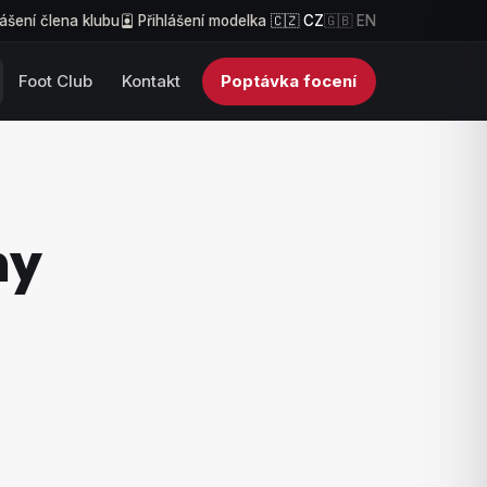
lášení člena klubu
Přihlášení modelka
🇨🇿 CZ
🇬🇧 EN
Foot Club
Kontakt
Poptávka focení
ny