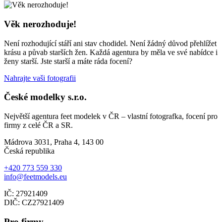
Věk nerozhoduje!
Není rozhodující stáří ani stav chodidel. Není žádný důvod přehlížet
krásu a půvab starších žen. Každá agentura by měla ve své nabídce i
ženy starší. Jste starší a máte ráda focení?
Nahrajte vaši fotografii
České modelky s.r.o.
Největší agentura feet modelek v ČR – vlastní fotografka, focení pro
firmy z celé ČR a SR.
Mádrova 3031, Praha 4, 143 00
Česká republika
+420 773 559 330
info@feetmodels.eu
IČ: 27921409
DIČ: CZ27921409
Pro firmy