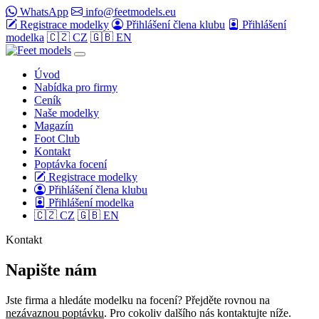
WhatsApp
info@feetmodels.eu
Registrace modelky
Přihlášení člena klubu
Přihlášení
modelka
🇨🇿 CZ
🇬🇧 EN
Úvod
Nabídka pro firmy
Ceník
Naše modelky
Magazín
Foot Club
Kontakt
Poptávka focení
Registrace modelky
Přihlášení člena klubu
Přihlášení modelka
🇨🇿 CZ
🇬🇧 EN
Kontakt
Napište nám
Jste firma a hledáte modelku na focení? Přejděte rovnou na
nezávaznou poptávku
. Pro cokoliv dalšího nás kontaktujte níže.