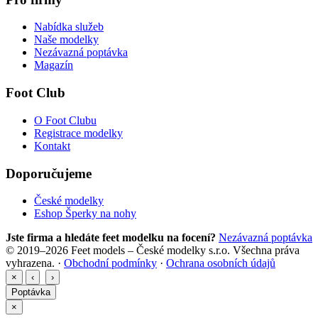
Nabídka služeb
Naše modelky
Nezávazná poptávka
Magazín
Foot Club
O Foot Clubu
Registrace modelky
Kontakt
Doporučujeme
České modelky
Eshop Šperky na nohy
Jste firma a hledáte feet modelku na focení?
Nezávazná poptávka
© 2019–2026 Feet models – České modelky s.r.o. Všechna práva
vyhrazena. ·
Obchodní podmínky
·
Ochrana osobních údajů
×
‹
›
Poptávka
×