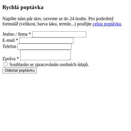
Rychlá poptávka
Napište nám pár slov, ozveme se do 24 hodin. Pro podrobný
formulář (velikost, barva laku, termín...) použijte
celou poptávku
.
Jméno / firma *
E-mail *
Telefon
Zpráva *
Souhlasím se zpracováním osobních údajů.
Odeslat poptávku