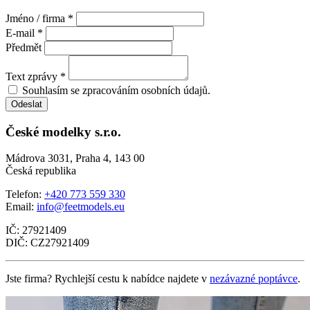
Jméno / firma *
E-mail *
Předmět
Text zprávy *
Souhlasím se zpracováním osobních údajů.
Odeslat
České modelky s.r.o.
Mádrova 3031, Praha 4, 143 00
Česká republika
Telefon:
+420 773 559 330
Email:
info@feetmodels.eu
IČ: 27921409
DIČ: CZ27921409
Jste firma? Rychlejší cestu k nabídce najdete v
nezávazné poptávce
.