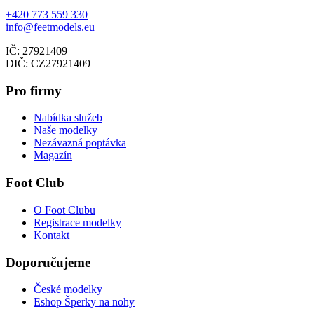
+420 773 559 330
info@feetmodels.eu
IČ: 27921409
DIČ: CZ27921409
Pro firmy
Nabídka služeb
Naše modelky
Nezávazná poptávka
Magazín
Foot Club
O Foot Clubu
Registrace modelky
Kontakt
Doporučujeme
České modelky
Eshop Šperky na nohy