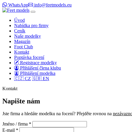
WhatsApp
info@feetmodels.eu
Úvod
Nabídka pro firmy
Ceník
Naše modelky
Magazín
Foot Club
Kontakt
Poptávka focení
Registrace modelky
Přihlášení člena klubu
Přihlášení modelka
🇨🇿 CZ
🇬🇧 EN
Kontakt
Napište nám
Jste firma a hledáte modelku na focení? Přejděte rovnou na
nezávazn
Jméno / firma *
E-mail *