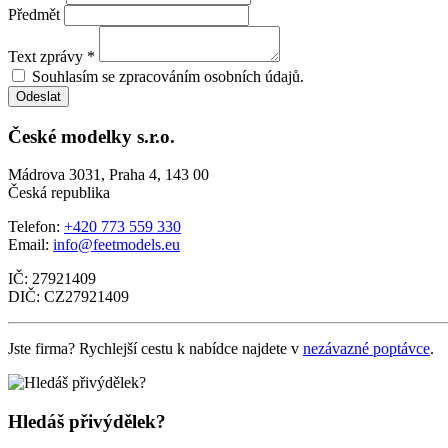
Předmět
Text zprávy *
Souhlasím se zpracováním osobních údajů.
Odeslat
České modelky s.r.o.
Mádrova 3031, Praha 4, 143 00
Česká republika
Telefon:
+420 773 559 330
Email:
info@feetmodels.eu
IČ: 27921409
DIČ: CZ27921409
Jste firma? Rychlejší cestu k nabídce najdete v
nezávazné poptávce
.
Hledáš přivýdělek?