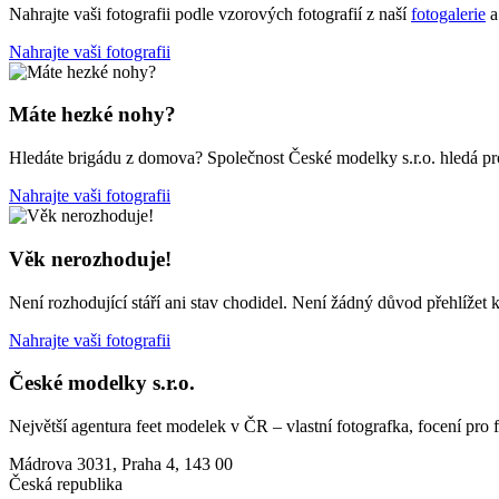
Nahrajte vaši fotografii podle vzorových fotografií z naší
fotogalerie
a
Nahrajte vaši fotografii
Máte hezké nohy?
Hledáte brigádu z domova? Společnost České modelky s.r.o. hledá pro
Nahrajte vaši fotografii
Věk nerozhoduje!
Není rozhodující stáří ani stav chodidel. Není žádný důvod přehlížet k
Nahrajte vaši fotografii
České modelky s.r.o.
Největší agentura feet modelek v ČR – vlastní fotografka, focení pro
Mádrova 3031, Praha 4, 143 00
Česká republika