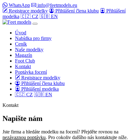
WhatsApp
info@feetmodels.eu
Registrace modelky
Přihlášení člena klubu
Přihlášení
modelka
🇨🇿 CZ
🇬🇧 EN
Úvod
Nabídka pro firmy
Ceník
Naše modelky
Magazín
Foot Club
Kontakt
Poptávka focení
Registrace modelky
Přihlášení člena klubu
Přihlášení modelka
🇨🇿 CZ
🇬🇧 EN
Kontakt
Napište nám
Jste firma a hledáte modelku na focení? Přejděte rovnou na
nezávaznou poptávku
. Pro cokoliv dalšího nás kontaktujte níže.