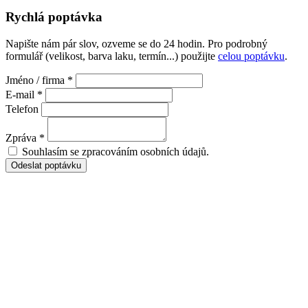
Rychlá poptávka
Napište nám pár slov, ozveme se do 24 hodin. Pro podrobný
formulář (velikost, barva laku, termín...) použijte
celou poptávku
.
Jméno / firma *
E-mail *
Telefon
Zpráva *
Souhlasím se zpracováním osobních údajů.
Odeslat poptávku