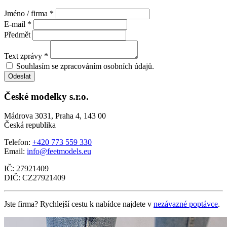
Jméno / firma *
E-mail *
Předmět
Text zprávy *
Souhlasím se zpracováním osobních údajů.
Odeslat
České modelky s.r.o.
Mádrova 3031, Praha 4, 143 00
Česká republika
Telefon:
+420 773 559 330
Email:
info@feetmodels.eu
IČ: 27921409
DIČ: CZ27921409
Jste firma? Rychlejší cestu k nabídce najdete v
nezávazné poptávce
.