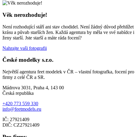
Věk nerozhoduje!
Není rozhodující stáří ani stav chodidel. Není žádný důvod přehlížet
krásu a půvab starších žen. Každá agentura by měla ve své nabídce i
ženy starší. Jste starší a máte ráda focení?
Nahrajte vaši fotografii
České modelky s.r.o.
Největší agentura feet modelek v ČR – vlastní fotografka, focení pro
firmy z celé ČR a SR.
Mádrova 3031, Praha 4, 143 00
Česká republika
+420 773 559 330
info@feetmodels.eu
IČ: 27921409
DIČ: CZ27921409
Pro firmy