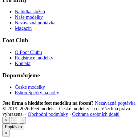
Nabídka služeb
Naše modelky
Nezávazná poptávka
Magazín
Foot Club
O Foot Clubu
Registrace modelky
Kontakt
Doporučujeme
České modelky
Eshop Šperky na nohy
Jste firma a hledáte feet modelku na focení?
Nezávazná poptávka
© 2019–2026 Feet models – České modelky s.r.o. Všechna práva
vyhrazena. ·
Obchodní podmínky
·
Ochrana osobních údajů
×
‹
›
Poptávka
×