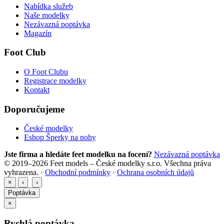
Nabídka služeb
Naše modelky
Nezávazná poptávka
Magazín
Foot Club
O Foot Clubu
Registrace modelky
Kontakt
Doporučujeme
České modelky
Eshop Šperky na nohy
Jste firma a hledáte feet modelku na focení?
Nezávazná poptávka
© 2019–2026 Feet models – České modelky s.r.o. Všechna práva
vyhrazena. ·
Obchodní podmínky
·
Ochrana osobních údajů
×
‹
›
Poptávka
×
Rychlá poptávka