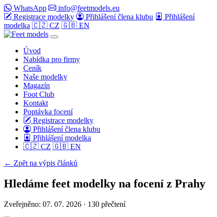
WhatsApp
info@feetmodels.eu
Registrace modelky
Přihlášení člena klubu
Přihlášení
modelka
🇨🇿 CZ
🇬🇧 EN
Úvod
Nabídka pro firmy
Ceník
Naše modelky
Magazín
Foot Club
Kontakt
Poptávka focení
Registrace modelky
Přihlášení člena klubu
Přihlášení modelka
🇨🇿 CZ
🇬🇧 EN
← Zpět na výpis článků
Hledáme feet modelky na focení z Prahy
Zveřejněno:
07. 07. 2026
· 130 přečtení