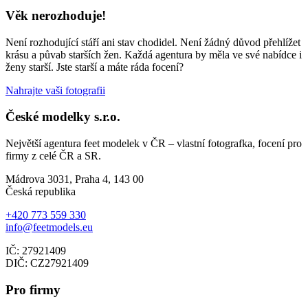
Věk nerozhoduje!
Není rozhodující stáří ani stav chodidel. Není žádný důvod přehlížet
krásu a půvab starších žen. Každá agentura by měla ve své nabídce i
ženy starší. Jste starší a máte ráda focení?
Nahrajte vaši fotografii
České modelky s.r.o.
Největší agentura feet modelek v ČR – vlastní fotografka, focení pro
firmy z celé ČR a SR.
Mádrova 3031, Praha 4, 143 00
Česká republika
+420 773 559 330
info@feetmodels.eu
IČ: 27921409
DIČ: CZ27921409
Pro firmy